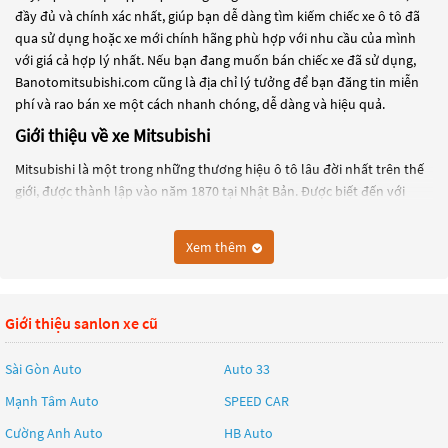
đầy đủ và chính xác nhất, giúp bạn dễ dàng tìm kiếm chiếc xe ô tô đã
qua sử dụng hoặc xe mới chính hãng phù hợp với nhu cầu của mình
với giá cả hợp lý nhất. Nếu bạn đang muốn bán chiếc xe đã sử dụng,
Banotomitsubishi.com cũng là địa chỉ lý tưởng để bạn đăng tin miễn
phí và rao bán xe một cách nhanh chóng, dễ dàng và hiệu quả.
Giới thiệu về xe Mitsubishi
Mitsubishi là một trong những thương hiệu ô tô lâu đời nhất trên thế
giới, được thành lập vào năm 1870 tại Nhật Bản. Được biết đến với
nhiều dòng sản phẩm đa dạng, Mitsubishi đã trở thành một trong
những thương hiệu xe hơi hàng đầu trên thế giới.
Xem thêm
Các dòng xe ô tô của Mitsubishi gồm có:
Mitsubishi Mirage: Là một trong những dòng xe đô thị nhỏ gọn, tiết
kiệm nhiên liệu của Mitsubishi.
Giới thiệu sanlon xe cũ
Mitsubishi Outlander: Là một trong những dòng xe SUV phổ biến của
Sài Gòn Auto
Auto 33
Mitsubishi, có khả năng vận hành linh hoạt trên địa hình khác nhau.
Mạnh Tâm Auto
SPEED CAR
Mitsubishi Pajero: Là dòng xe SUV cỡ lớn của Mitsubishi, được thiết kế
cho những chuyến đi off-road.
Cường Anh Auto
HB Auto