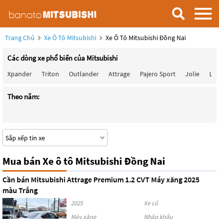
Trang Chủ
Xe Ô Tô Mitsubishi
Xe Ô Tô Mitsubishi Đồng Nai
Các dòng xe phổ biến của Mitsubishi
Xpander
Triton
Outlander
Attrage
Pajero Sport
Jolie
Lan
Theo năm:
Mua bán Xe ô tô Mitsubishi Đồng Nai
Cần bán Mitsubishi Attrage Premium 1.2 CVT Máy xăng 2025
màu Trắng
2025
Xe cũ
Máy xăng
Nhập khẩu