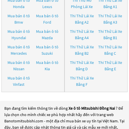
Mua bán ô tô
Mua bán ô tô
Thi Thử Mô
Thi Thử Lái Xe
Honda
Lexus
Phỏng Lái Xe
Bằng A1
Mua bán ô tô
Mua bán ô tô
Thi Thử Lái Xe
Thi Thử Lái Xe
Bmw
Ford
Bằng A2
Bằng A3
Mua bán ô tô
Mua bán ô tô
Thi Thử Lái Xe
Thi Thử Lái Xe
Hyundai
Mazda
Bằng A4
Bằng B1
Mua bán ô tô
Mua bán ô tô
Thi Thử Lái Xe
Thi Thử Lái Xe
Mercedes
Suzuki
Bằng B2
Bằng C
Mua bán ô tô
Mua bán ô tô
Thi Thử Lái Xe
Thi Thử Lái Xe
Nissan
Kia
Bằng D
Bằng E
Mua bán ô tô
Thi Thử Lái Xe
Vinfast
Bằng F
Bạn đang tìm kiếm thông tin về dòng
Xe ô tô Mitsubishi Đồng Nai
? Để
lựa chọn cho mình chiếc xe phù hợp nhất hãy đến với trang web
Banotomitsubishi.com - một địa chỉ mua bán xe uy tín tại Việt Nam. Tại
đây, bạn sẽ được cập nhật thông tin giá cả và các mẫu xe mới nhất,