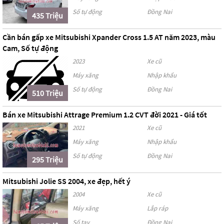
Số tự động
Đồng Nai
435 Triệu
Cần bán gấp xe Mitsubishi Xpander Cross 1.5 AT năm 2023, màu
Cam, Số tự động
2023
Xe cũ
Máy xăng
Nhập khẩu
Số tự động
Đồng Nai
510 Triệu
Bán xe Mitsubishi Attrage Premium 1.2 CVT đời 2021 - Giá tốt
2021
Xe cũ
Máy xăng
Nhập khẩu
Số tự động
Đồng Nai
295 Triệu
Mitsubishi Jolie SS 2004, xe đẹp, hết ý
2004
Xe cũ
Máy xăng
Lắp ráp
Số tay
Đồng Nai