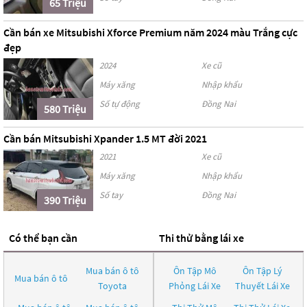
65 Triệu
Cần bán xe Mitsubishi Xforce Premium năm 2024 màu Trắng cực
đẹp
2024
Xe cũ
Máy xăng
Nhập khẩu
Số tự động
Đồng Nai
580 Triệu
Cần bán Mitsubishi Xpander 1.5 MT đời 2021
2021
Xe cũ
Máy xăng
Nhập khẩu
Số tay
Đồng Nai
390 Triệu
Có thể bạn cần
Thi thử bằng lái xe
Mua bán ô tô
Ôn Tập Mô
Ôn Tập Lý
Mua bán ô tô
Toyota
Phỏng Lái Xe
Thuyết Lái Xe