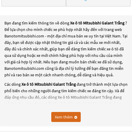
Bạn đang tìm kiếm thông tin về dòng
Xe ô tô Mitsubishi Galant Trắng
?
Để lựa chọn cho mình chiếc xe phù hợp nhất hãy đến với trang web
Banotomitsubishi.com - một địa chỉ mua bán xe uy tín tại Việt Nam. Tại
đây, bạn sẽ được cập nhật thông tin giá cả và các mẫu xe mới nhất,
đầy đủ và chính xác nhất, giúp bạn dễ dàng tìm kiếm chiếc xe ô tô đã
qua sử dụng hoặc xe mới chính hãng phù hợp với nhu cầu của mình
với giá cả hợp lý nhất. Nếu bạn đang muốn bán chiếc xe đã sử dụng,
Banotomitsubishi.com cũng là địa chỉ lý tưởng để bạn đăng tin miễn
phí và rao bán xe một cách nhanh chóng, dễ dàng và hiệu quả.
Các dòng
Xe ô tô Mitsubishi Galant Trắng
đang trở thành một lựa chọn
phổ biến cho những người đang tìm kiếm chiếc xe đáng tin cậy. Và để
đáp ứng nhu cầu đó, các dòng
Xe ô tô Mitsubishi Galant Trắng
đang
trở thành sự lựa chọn phổ biến. Các dòng
Xe ô tô Mitsubishi Galant
Trắng
này có thể là những dòng xe đời cũ đã được nâng cấp, hoặc là
các dòng xe mới với thiết kế hiện đại và công nghệ tiên tiến. Các dòng
Xem thêm
Xe ô tô Mitsubishi Galant Trắng
này đều được kiểm tra và bảo dưỡng
kỹ lưỡng để đảm bảo chất lượng và hiệu suất tốt nhất. Nếu bạn đang