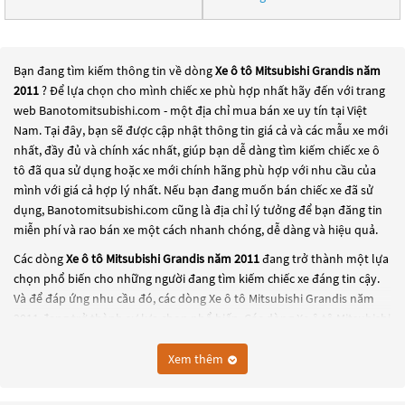
Bạn đang tìm kiếm thông tin về dòng
Xe ô tô Mitsubishi Grandis năm
2011
? Để lựa chọn cho mình chiếc xe phù hợp nhất hãy đến với trang
web Banotomitsubishi.com - một địa chỉ mua bán xe uy tín tại Việt
Nam. Tại đây, bạn sẽ được cập nhật thông tin giá cả và các mẫu xe mới
nhất, đầy đủ và chính xác nhất, giúp bạn dễ dàng tìm kiếm chiếc xe ô
tô đã qua sử dụng hoặc xe mới chính hãng phù hợp với nhu cầu của
mình với giá cả hợp lý nhất. Nếu bạn đang muốn bán chiếc xe đã sử
dụng, Banotomitsubishi.com cũng là địa chỉ lý tưởng để bạn đăng tin
miễn phí và rao bán xe một cách nhanh chóng, dễ dàng và hiệu quả.
Các dòng
Xe ô tô Mitsubishi Grandis năm 2011
đang trở thành một lựa
chọn phổ biến cho những người đang tìm kiếm chiếc xe đáng tin cậy.
Và để đáp ứng nhu cầu đó, các dòng
Xe ô tô Mitsubishi Grandis năm
2011
đang trở thành sự lựa chọn phổ biến. Các dòng
Xe ô tô Mitsubishi
Grandis năm 2011
này có thể là những dòng xe đời cũ đã được nâng
cấp, hoặc là các dòng xe mới với thiết kế hiện đại và công nghệ tiên
Xem thêm
tiến. Các dòng
Xe ô tô Mitsubishi Grandis năm 2011
này đều được kiểm
tra và bảo dưỡng kỹ lưỡng để đảm bảo chất lượng và hiệu suất tốt