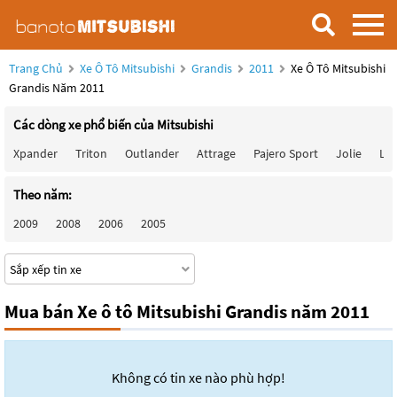
Trang Chủ
Xe Ô Tô Mitsubishi
Grandis
2011
Xe Ô Tô Mitsubishi
Grandis Năm 2011
Các dòng xe phổ biến của Mitsubishi
Xpander
Triton
Outlander
Attrage
Pajero Sport
Jolie
Lan
Theo năm:
2009
2008
2006
2005
Mua bán Xe ô tô Mitsubishi Grandis năm 2011
Không có tin xe nào phù hợp!