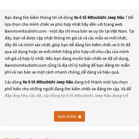
Bạn đang tìm kiếm thông tin về dòng
Xe ô tô Mitsubishi Jeep Nâu
? Để
lựa chọn cho mình chiếc xe phù hợp nhất hãy đến với trang web
Banotomitsubishi.com - một địa chỉ mua bán xe uy tín tại Việt Nam. Tại
đây, bạn sẽ được cập nhật thông tin giá cả và các mẫu xe mới nhất,
đầy đủ và chính xác nhất, giúp bạn dễ dàng tìm kiếm chiếc xe ô tô đã
qua sử dụng hoặc xe mới chính hãng phù hợp với nhu cầu của mình
với giá cả hợp lý nhất. Nếu bạn đang muốn bán chiếc xe đã sử dụng,
Banotomitsubishi.com cũng là địa chỉ lý tưởng để bạn đăng tin miễn
phí và rao bán xe một cách nhanh chóng, dễ dàng và hiệu quả.
Các dòng
Xe ô tô Mitsubishi Jeep Nâu
đang trở thành một lựa chọn
phổ biến cho những người đang tìm kiếm chiếc xe đáng tin cậy. Và để
đáp ứng nhu cầu đó, các dòng
Xe ô tô Mitsubishi Jeep Nâu
đang trở
thành sự lựa chọn phổ biến. Các dòng
Xe ô tô Mitsubishi Jeep Nâu
này
có thể là những dòng xe đời cũ đã được nâng cấp, hoặc là các dòng xe
mới với thiết kế hiện đại và công nghệ tiên tiến. Các dòng
Xe ô tô
Xem thêm
Mitsubishi Jeep Nâu
này đều được kiểm tra và bảo dưỡng kỹ lưỡng để
đảm bảo chất lượng và hiệu suất tốt nhất. Nếu bạn đang tìm kiếm
một chiếc xe, hãy khám phá các dòng
Xe ô tô Mitsubishi Jeep Nâu
này