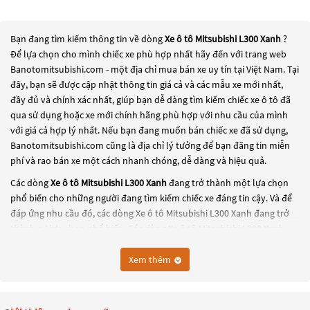
Bạn đang tìm kiếm thông tin về dòng
Xe ô tô Mitsubishi L300 Xanh
?
Để lựa chọn cho mình chiếc xe phù hợp nhất hãy đến với trang web
Banotomitsubishi.com - một địa chỉ mua bán xe uy tín tại Việt Nam. Tại
đây, bạn sẽ được cập nhật thông tin giá cả và các mẫu xe mới nhất,
đầy đủ và chính xác nhất, giúp bạn dễ dàng tìm kiếm chiếc xe ô tô đã
qua sử dụng hoặc xe mới chính hãng phù hợp với nhu cầu của mình
với giá cả hợp lý nhất. Nếu bạn đang muốn bán chiếc xe đã sử dụng,
Banotomitsubishi.com cũng là địa chỉ lý tưởng để bạn đăng tin miễn
phí và rao bán xe một cách nhanh chóng, dễ dàng và hiệu quả.
Các dòng
Xe ô tô Mitsubishi L300 Xanh
đang trở thành một lựa chọn
phổ biến cho những người đang tìm kiếm chiếc xe đáng tin cậy. Và để
đáp ứng nhu cầu đó, các dòng
Xe ô tô Mitsubishi L300 Xanh
đang trở
thành sự lựa chọn phổ biến. Các dòng
Xe ô tô Mitsubishi L300 Xanh
này có thể là những dòng xe đời cũ đã được nâng cấp, hoặc là các
dòng xe mới với thiết kế hiện đại và công nghệ tiên tiến. Các dòng
Xe ô
Xem thêm
tô Mitsubishi L300 Xanh
này đều được kiểm tra và bảo dưỡng kỹ lưỡng
để đảm bảo chất lượng và hiệu suất tốt nhất. Nếu bạn đang tìm kiếm
một chiếc xe, hãy khám phá các dòng
Xe ô tô Mitsubishi L300 Xanh
này