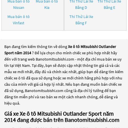
Mua bán ô tô
Mua bán ô tô
Thi Thử Lái Xe
Thi Thử Lái Xe
Nissan
Kia
Bằng D
Bằng E
Mua bán ô tô
Thi Thử Lái Xe
Vinfast
Bằng F
Bạn đang tìm kiếm thông tin về dòng
Xe ô tô Mitsubishi Outlander
Sport năm 2014
? Để lựa chọn cho mình chiếc xe phù hợp nhất hãy
đến với trang web Banotomitsubishi.com - một địa chỉ mua bán xe uy
tín tại Việt Nam. Tại đây, bạn sẽ được cập nhật thông tin giá cả và các
mẫu xe mới nhất, đầy đủ và chính xác nhất, giúp bạn dễ dàng tìm kiếm
chiếc xe ô tô đã qua sử dụng hoặc xe mới chính hãng phù hợp với nhu
cầu của mình với giá cả hợp lý nhất. Nếu bạn đang muốn bán chiếc xe
đã sử dụng, Banotomitsubishi.com cũng là địa chỉ lý tưởng để bạn
đăng tin miễn phí và rao bán xe một cách nhanh chóng, dễ dàng và
hiệu quả.
Giá xe Xe ô tô Mitsubishi Outlander Sport năm
2014 đang được bán trên Banotomitsubishi.com