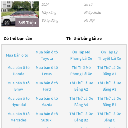
2014
Xe cũ
Máy xăng
Nhập khẩu
Số tự động
Hà Nội
345 Triệu
Có thể bạn cần
Thi thử bằng lái xe
Mua bán ô tô
Ôn Tập Mô
Ôn Tập Lý
Mua bán ô tô
Toyota
Phỏng Lái Xe
Thuyết Lái Xe
Mua bán ô tô
Mua bán ô tô
Thi Thử Mô
Thi Thử Lái Xe
Honda
Lexus
Phỏng Lái Xe
Bằng A1
Mua bán ô tô
Mua bán ô tô
Thi Thử Lái Xe
Thi Thử Lái Xe
Bmw
Ford
Bằng A2
Bằng A3
Mua bán ô tô
Mua bán ô tô
Thi Thử Lái Xe
Thi Thử Lái Xe
Hyundai
Mazda
Bằng A4
Bằng B1
Mua bán ô tô
Mua bán ô tô
Thi Thử Lái Xe
Thi Thử Lái Xe
Mercedes
Suzuki
Bằng B2
Bằng C