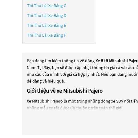
Thi Thử Lái Xe Bằng C
Thi Thử Lái Xe Bằng D
Thi Thử Lái Xe Bằng E
Thi Thử Lái Xe Bằng F
Bạn đang tìm kiếm thông tin về dòng
Xe ô tô Mitsubishi Paje
Nam. Tại đây, bạn sẽ được cập nhật thông tin giá cả và các 
nhu cầu của mình với giá cả hợp lý nhất. Nếu bạn đang muốn
dễ dàng và hiệu quả.
Giới thiệu về xe Mitsubishi Pajero
Xe Mitsubishi Pajero là một trong những dòng xe SUV nổi tiến
những mẫu xe rất được ưa chuộng trên toàn thế giới.
Mitsubishi Pajero được thiết kế để sử dụng trong mọi điều ki
khả năng vận hành tối ưu trên địa hình khó khăn.
Ngoài ra, Mitsubishi Pajero cũng được trang bị nhiều tính nă