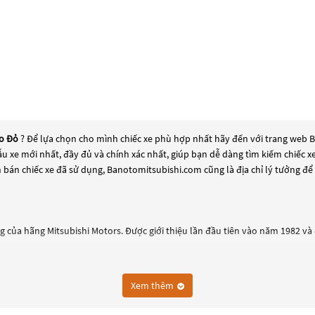
ro Đỏ
? Để lựa chọn cho mình chiếc xe phù hợp nhất hãy đến với trang web Ba
mẫu xe mới nhất, đầy đủ và chính xác nhất, giúp bạn dễ dàng tìm kiếm chiếc 
 bán chiếc xe đã sử dụng, Banotomitsubishi.com cũng là địa chỉ lý tưởng để
g của hãng Mitsubishi Motors. Được giới thiệu lần đầu tiên vào năm 1982 và đ
ện địa hình, với khả năng vượt địa hình tốt, bền bỉ và linh hoạt. Xe được tr
Xem thêm
ng an toàn và tiện nghi, như hệ thống phanh ABS, hệ thống giải trí đa phươn