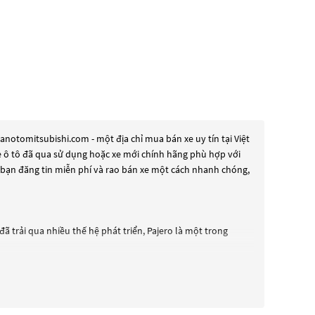
notomitsubishi.com - một địa chỉ mua bán xe uy tín tại Việt
xe ô tô đã qua sử dụng hoặc xe mới chính hãng phù hợp với
 bạn đăng tin miễn phí và rao bán xe một cách nhanh chóng,
ã trải qua nhiều thế hệ phát triển, Pajero là một trong
ang bị động cơ mạnh mẽ và hệ thống treo tốt, giúp đảm bảo
g tiện, hệ thống điều hòa không khí, hệ thống khóa cửa điều