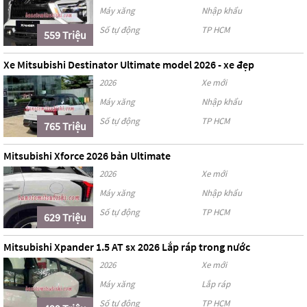
Máy xăng
Nhập khẩu
Số tự động
TP HCM
559 Triệu
Xe Mitsubishi Destinator Ultimate model 2026 - xe đẹp
2026
Xe mới
Máy xăng
Nhập khẩu
Số tự động
TP HCM
765 Triệu
Mitsubishi Xforce 2026 bản Ultimate
2026
Xe mới
Máy xăng
Nhập khẩu
Số tự động
TP HCM
629 Triệu
Mitsubishi Xpander 1.5 AT sx 2026 Lắp ráp trong nước
2026
Xe mới
Máy xăng
Lắp ráp
Số tự động
TP HCM