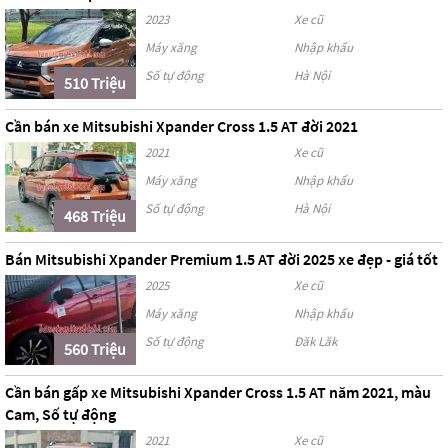
2023
Xe cũ
Máy xăng
Nhập khẩu
Số tự động
Hà Nội
510 Triệu
Cần bán xe Mitsubishi Xpander Cross 1.5 AT đời 2021
2021
Xe cũ
Máy xăng
Nhập khẩu
Số tự động
Hà Nội
468 Triệu
Bán Mitsubishi Xpander Premium 1.5 AT đời 2025 xe đẹp - giá tốt
2025
Xe cũ
Máy xăng
Nhập khẩu
Số tự động
Đăk Lăk
560 Triệu
Cần bán gấp xe Mitsubishi Xpander Cross 1.5 AT năm 2021, màu
Cam, Số tự động
2021
Xe cũ