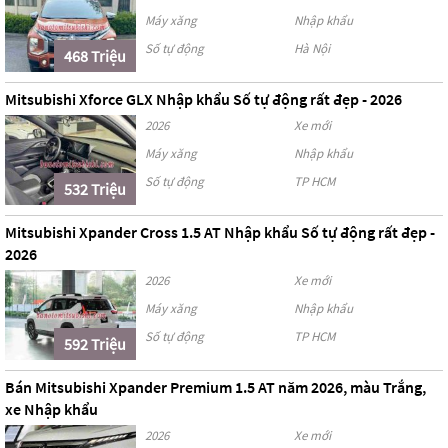
Máy xăng
Nhập khẩu
Số tự động
Hà Nội
468 Triệu
Mitsubishi Xforce GLX Nhập khẩu Số tự động rất đẹp - 2026
2026
Xe mới
Máy xăng
Nhập khẩu
Số tự động
TP HCM
532 Triệu
Mitsubishi Xpander Cross 1.5 AT Nhập khẩu Số tự động rất đẹp -
2026
2026
Xe mới
Máy xăng
Nhập khẩu
Số tự động
TP HCM
592 Triệu
Bán Mitsubishi Xpander Premium 1.5 AT năm 2026, màu Trắng,
xe Nhập khẩu
2026
Xe mới