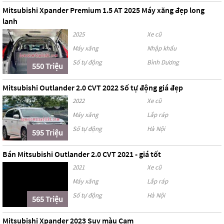
Mitsubishi Xpander Premium 1.5 AT 2025 Máy xăng đẹp long
lanh
2025
Xe cũ
Máy xăng
Nhập khẩu
Số tự động
Bình Dương
550 Triệu
Mitsubishi Outlander 2.0 CVT 2022 Số tự động giá đẹp
2022
Xe cũ
Máy xăng
Lắp ráp
Số tự động
Hà Nội
595 Triệu
Bán Mitsubishi Outlander 2.0 CVT 2021 - giá tốt
2021
Xe cũ
Máy xăng
Lắp ráp
Số tự động
Hà Nội
565 Triệu
Mitsubishi Xpander 2023 Suv màu Cam