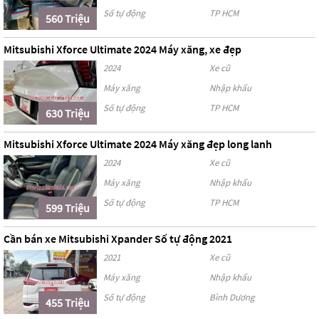
Số tự động
TP HCM
560 Triệu
Mitsubishi Xforce Ultimate 2024 Máy xăng, xe đẹp
2024
Xe cũ
Máy xăng
Nhập khẩu
Số tự động
TP HCM
630 Triệu
Mitsubishi Xforce Ultimate 2024 Máy xăng đẹp long lanh
2024
Xe cũ
Máy xăng
Nhập khẩu
Số tự động
TP HCM
599 Triệu
Cần bán xe Mitsubishi Xpander Số tự động 2021
2021
Xe cũ
Máy xăng
Nhập khẩu
Số tự động
Bình Dương
455 Triệu