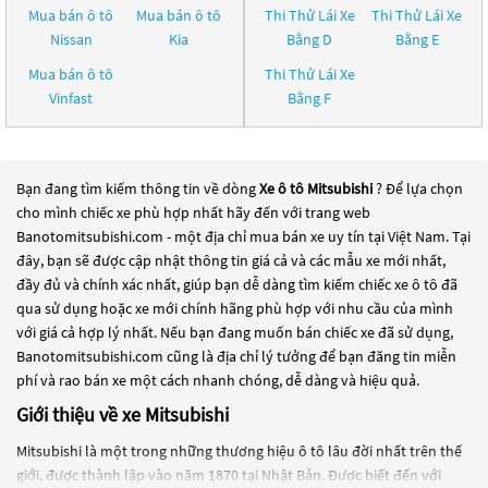
Mua bán ô tô
Mua bán ô tô
Thi Thử Lái Xe
Thi Thử Lái Xe
Nissan
Kia
Bằng D
Bằng E
Mua bán ô tô
Thi Thử Lái Xe
Vinfast
Bằng F
Bạn đang tìm kiếm thông tin về dòng
Xe ô tô Mitsubishi
? Để lựa chọn
cho mình chiếc xe phù hợp nhất hãy đến với trang web
Banotomitsubishi.com - một địa chỉ mua bán xe uy tín tại Việt Nam. Tại
đây, bạn sẽ được cập nhật thông tin giá cả và các mẫu xe mới nhất,
đầy đủ và chính xác nhất, giúp bạn dễ dàng tìm kiếm chiếc xe ô tô đã
qua sử dụng hoặc xe mới chính hãng phù hợp với nhu cầu của mình
với giá cả hợp lý nhất. Nếu bạn đang muốn bán chiếc xe đã sử dụng,
Banotomitsubishi.com cũng là địa chỉ lý tưởng để bạn đăng tin miễn
phí và rao bán xe một cách nhanh chóng, dễ dàng và hiệu quả.
Giới thiệu về xe Mitsubishi
Mitsubishi là một trong những thương hiệu ô tô lâu đời nhất trên thế
giới, được thành lập vào năm 1870 tại Nhật Bản. Được biết đến với