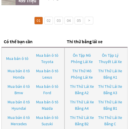
499 Triệu
01
02
03
04
05
>
Có thể bạn cần
Thi thử bằng lái xe
Mua bán ô tô
Ôn Tập Mô
Ôn Tập Lý
Mua bán ô tô
Toyota
Phỏng Lái Xe
Thuyết Lái Xe
Mua bán ô tô
Mua bán ô tô
Thi Thử Mô
Thi Thử Lái Xe
Honda
Lexus
Phỏng Lái Xe
Bằng A1
Mua bán ô tô
Mua bán ô tô
Thi Thử Lái Xe
Thi Thử Lái Xe
Bmw
Ford
Bằng A2
Bằng A3
Mua bán ô tô
Mua bán ô tô
Thi Thử Lái Xe
Thi Thử Lái Xe
Hyundai
Mazda
Bằng A4
Bằng B1
Mua bán ô tô
Mua bán ô tô
Thi Thử Lái Xe
Thi Thử Lái Xe
Mercedes
Suzuki
Bằng B2
Bằng C