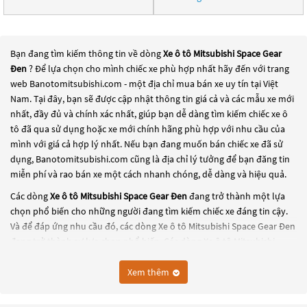
Bạn đang tìm kiếm thông tin về dòng
Xe ô tô Mitsubishi Space Gear
Đen
? Để lựa chọn cho mình chiếc xe phù hợp nhất hãy đến với trang
web Banotomitsubishi.com - một địa chỉ mua bán xe uy tín tại Việt
Nam. Tại đây, bạn sẽ được cập nhật thông tin giá cả và các mẫu xe mới
nhất, đầy đủ và chính xác nhất, giúp bạn dễ dàng tìm kiếm chiếc xe ô
tô đã qua sử dụng hoặc xe mới chính hãng phù hợp với nhu cầu của
mình với giá cả hợp lý nhất. Nếu bạn đang muốn bán chiếc xe đã sử
dụng, Banotomitsubishi.com cũng là địa chỉ lý tưởng để bạn đăng tin
miễn phí và rao bán xe một cách nhanh chóng, dễ dàng và hiệu quả.
Các dòng
Xe ô tô Mitsubishi Space Gear Đen
đang trở thành một lựa
chọn phổ biến cho những người đang tìm kiếm chiếc xe đáng tin cậy.
Và để đáp ứng nhu cầu đó, các dòng
Xe ô tô Mitsubishi Space Gear Đen
đang trở thành sự lựa chọn phổ biến. Các dòng
Xe ô tô Mitsubishi
Space Gear Đen
này có thể là những dòng xe đời cũ đã được nâng cấp,
hoặc là các dòng xe mới với thiết kế hiện đại và công nghệ tiên tiến.
Xem thêm
Các dòng
Xe ô tô Mitsubishi Space Gear Đen
này đều được kiểm tra và
bảo dưỡng kỹ lưỡng để đảm bảo chất lượng và hiệu suất tốt nhất. Nếu