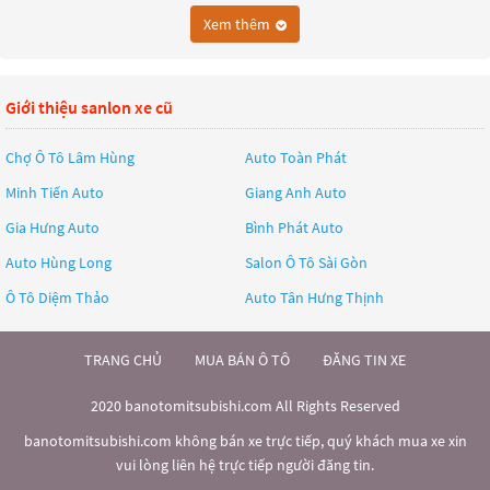
Show vào tháng 8 năm 2017 và đã nhanh chóng trở thành một trong
Xem thêm
những mẫu xe được yêu thích nhất tại thị trường Đông Nam Á.
Xpander được thiết kế với kiểu dáng hiện đại và trẻ trung, có kích
thước rộng rãi để đáp ứng nhu cầu của một chiếc xe đa dụng. Xe có
Giới thiệu sanlon xe cũ
chiều dài 4,475mm, chiều rộng 1,750mm và chiều cao 1,700mm,
khoảng cách giữa hai trục bánh xe là 2,775mm.
Chợ Ô Tô Lâm Hùng
Auto Toàn Phát
Động cơ của Xpander là loại xăng 4 xi-lanh dung tích 1.5 lít, cho công
Minh Tiến Auto
Giang Anh Auto
suất tối đa 105 mã lực và mô-men xoắn cực đại 141 Nm. Xe được trang
bị hộp số tự động với 4 hoặc 5 cấp độ tùy chọn.
Gia Hưng Auto
Bình Phát Auto
Xpander được trang bị nhiều tính năng an toàn như hệ thống phanh
Auto Hùng Long
Salon Ô Tô Sài Gòn
ABS, cân bằng điện tử, hỗ trợ khởi hành ngang dốc, hỗ trợ lực kéo, hỗ
Ô Tô Diệm Thảo
Auto Tân Hưng Thịnh
trợ đổ đèo và hệ thống túi khí cho hàng ghế trước.
Với kiểu dáng hiện đại, tiện nghi và tính năng an toàn đáng tin cậy,
TRANG CHỦ
MUA BÁN Ô TÔ
ĐĂNG TIN XE
Xpander trở thành một trong những mẫu xe 7 chỗ phổ biến tại thị
trường Đông Nam Á và được nhiều người tiêu dùng đánh giá cao về
2020 banotomitsubishi.com All Rights Reserved
chất lượng và giá trị.
banotomitsubishi.com không bán xe trực tiếp, quý khách mua xe xin
vui lòng liên hệ trực tiếp người đăng tin.