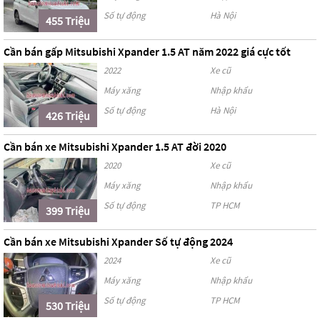
Số tự động
Hà Nội
455 Triệu
Cần bán gấp Mitsubishi Xpander 1.5 AT năm 2022 giá cực tốt
2022
Xe cũ
Máy xăng
Nhập khẩu
Số tự động
Hà Nội
426 Triệu
Cần bán xe Mitsubishi Xpander 1.5 AT đời 2020
2020
Xe cũ
Máy xăng
Nhập khẩu
Số tự động
TP HCM
399 Triệu
Cần bán xe Mitsubishi Xpander Số tự động 2024
2024
Xe cũ
Máy xăng
Nhập khẩu
Số tự động
TP HCM
530 Triệu