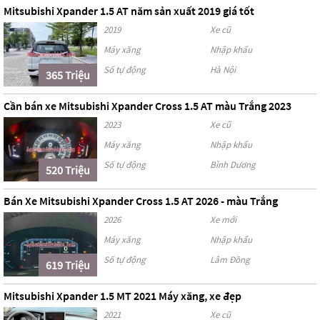
Mitsubishi Xpander 1.5 AT năm sản xuất 2019 giá tốt
2019
Xe cũ
Máy xăng
Nhập khẩu
Số tự động
Hà Nội
365 Triệu
Cần bán xe Mitsubishi Xpander Cross 1.5 AT màu Trắng 2023
2023
Xe cũ
Máy xăng
Nhập khẩu
Số tự động
Bình Dương
520 Triệu
Bán Xe Mitsubishi Xpander Cross 1.5 AT 2026 - màu Trắng
2026
Xe mới
Máy xăng
Nhập khẩu
Số tự động
Lâm Đồng
619 Triệu
Mitsubishi Xpander 1.5 MT 2021 Máy xăng, xe đẹp
2021
Xe cũ