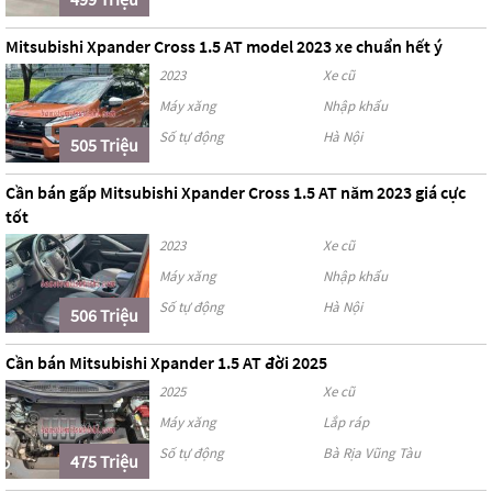
Mitsubishi Xpander Cross 1.5 AT model 2023 xe chuẩn hết ý
2023
Xe cũ
Máy xăng
Nhập khẩu
Số tự động
Hà Nội
505 Triệu
Cần bán gấp Mitsubishi Xpander Cross 1.5 AT năm 2023 giá cực
tốt
2023
Xe cũ
Máy xăng
Nhập khẩu
Số tự động
Hà Nội
506 Triệu
Cần bán Mitsubishi Xpander 1.5 AT đời 2025
2025
Xe cũ
Máy xăng
Lắp ráp
Số tự động
Bà Rịa Vũng Tàu
475 Triệu