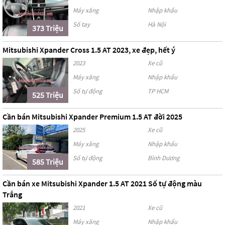
Máy xăng
Nhập khẩu
Số tay
Hà Nội
373 Triệu
Mitsubishi Xpander Cross 1.5 AT 2023, xe đẹp, hết ý
2023
Xe cũ
Máy xăng
Nhập khẩu
Số tự động
TP HCM
525 Triệu
Cần bán Mitsubishi Xpander Premium 1.5 AT đời 2025
2025
Xe cũ
Máy xăng
Nhập khẩu
Số tự động
Bình Dương
585 Triệu
Cần bán xe Mitsubishi Xpander 1.5 AT 2021 Số tự động màu
Trắng
2021
Xe cũ
Máy xăng
Nhập khẩu