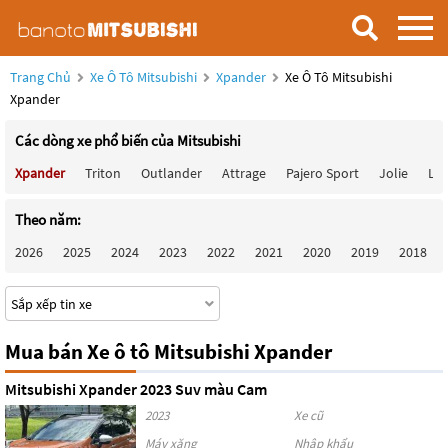
Trang Chủ
Xe Ô Tô Mitsubishi
Xpander
Xe Ô Tô Mitsubishi
Xpander
Các dòng xe phổ biến của Mitsubishi
Xpander
Triton
Outlander
Attrage
Pajero Sport
Jolie
Lan
Theo năm:
2026
2025
2024
2023
2022
2021
2020
2019
2018
Mua bán Xe ô tô Mitsubishi Xpander
Mitsubishi Xpander 2023 Suv màu Cam
2023
Xe cũ
Máy xăng
Nhập khẩu