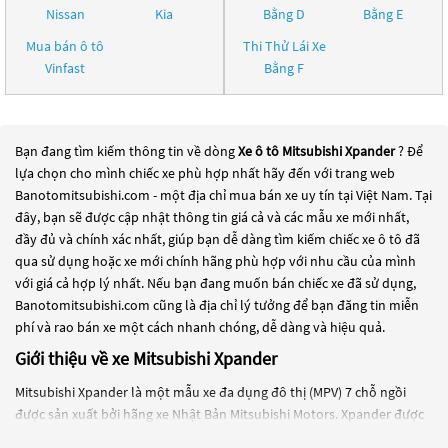
Nissan
Kia
Bằng D
Bằng E
Mua bán ô tô
Thi Thử Lái Xe
Vinfast
Bằng F
Bạn đang tìm kiếm thông tin về dòng
Xe ô tô Mitsubishi Xpander
? Để
lựa chọn cho mình chiếc xe phù hợp nhất hãy đến với trang web
Banotomitsubishi.com - một địa chỉ mua bán xe uy tín tại Việt Nam. Tại
đây, bạn sẽ được cập nhật thông tin giá cả và các mẫu xe mới nhất,
đầy đủ và chính xác nhất, giúp bạn dễ dàng tìm kiếm chiếc xe ô tô đã
qua sử dụng hoặc xe mới chính hãng phù hợp với nhu cầu của mình
với giá cả hợp lý nhất. Nếu bạn đang muốn bán chiếc xe đã sử dụng,
Banotomitsubishi.com cũng là địa chỉ lý tưởng để bạn đăng tin miễn
phí và rao bán xe một cách nhanh chóng, dễ dàng và hiệu quả.
Giới thiệu về xe Mitsubishi Xpander
Mitsubishi Xpander là một mẫu xe đa dụng đô thị (MPV) 7 chỗ ngồi
được sản xuất bởi hãng xe Nhật Bản Mitsubishi Motors. Xpander được
giới thiệu lần đầu tại triển lãm ô tô Indonesia International Motor