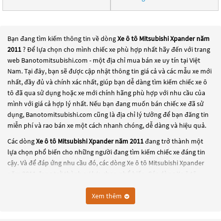
Bạn đang tìm kiếm thông tin về dòng
Xe ô tô Mitsubishi Xpander năm
2011
? Để lựa chọn cho mình chiếc xe phù hợp nhất hãy đến với trang
web Banotomitsubishi.com - một địa chỉ mua bán xe uy tín tại Việt
Nam. Tại đây, bạn sẽ được cập nhật thông tin giá cả và các mẫu xe mới
nhất, đầy đủ và chính xác nhất, giúp bạn dễ dàng tìm kiếm chiếc xe ô
tô đã qua sử dụng hoặc xe mới chính hãng phù hợp với nhu cầu của
mình với giá cả hợp lý nhất. Nếu bạn đang muốn bán chiếc xe đã sử
dụng, Banotomitsubishi.com cũng là địa chỉ lý tưởng để bạn đăng tin
miễn phí và rao bán xe một cách nhanh chóng, dễ dàng và hiệu quả.
Các dòng
Xe ô tô Mitsubishi Xpander năm 2011
đang trở thành một
lựa chọn phổ biến cho những người đang tìm kiếm chiếc xe đáng tin
cậy. Và để đáp ứng nhu cầu đó, các dòng
Xe ô tô Mitsubishi Xpander
năm 2011
đang trở thành sự lựa chọn phổ biến. Các dòng
Xe ô tô
Mitsubishi Xpander năm 2011
này có thể là những dòng xe đời cũ đã
được nâng cấp, hoặc là các dòng xe mới với thiết kế hiện đại và công
Xem thêm
nghệ tiên tiến. Các dòng
Xe ô tô Mitsubishi Xpander năm 2011
này đều
được kiểm tra và bảo dưỡng kỹ lưỡng để đảm bảo chất lượng và hiệu