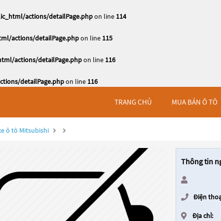
c_html/actions/detailPage.php
on line
114
ml/actions/detailPage.php
on line
115
tml/actions/detailPage.php
on line
116
tions/detailPage.php
on line
116
TRANG CHỦ
MUA BÁN Ô TÔ
e ô tô Mitsubishi
Thông tin n
Điện thoạ
Địa chỉ: