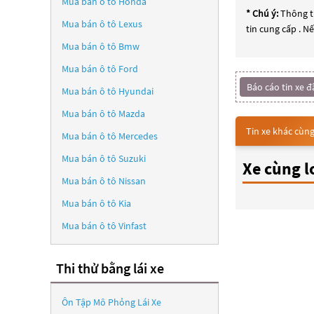
Mua bán ô tô
Honda
* Chú ý:
Thông ti
Mua bán ô tô
Lexus
tin cung cấp . N
Mua bán ô tô
Bmw
Mua bán ô tô
Ford
Báo cáo tin xe đ
Mua bán ô tô
Hyundai
Mua bán ô tô
Mazda
Tin xe khác cùng
Mua bán ô tô
Mercedes
Mua bán ô tô
Suzuki
Xe cùng l
Mua bán ô tô
Nissan
Mua bán ô tô
Kia
Mua bán ô tô
Vinfast
Thi thử bằng lái xe
Ôn Tập Mô Phỏng Lái Xe