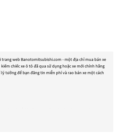
i trang web Banotomitsubishi.com - một địa chỉ mua bán xe
ìm kiếm chiếc xe ô tô đã qua sử dụng hoặc xe mới chính hãng
 lý tưởng để bạn đăng tin miễn phí và rao bán xe một cách
in cậy. Và để đáp ứng nhu cầu đó, các dòng
Xe ô tô
những dòng xe đời cũ đã được nâng cấp, hoặc là các dòng xe
ỹ lưỡng để đảm bảo chất lượng và hiệu suất tốt nhất. Nếu
ù hợp với nhu cầu và ngân sách của bạn tại