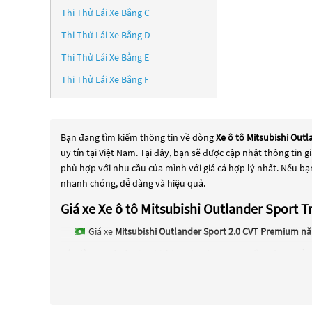
Thi Thử Lái Xe Bằng C
Thi Thử Lái Xe Bằng D
Thi Thử Lái Xe Bằng E
Thi Thử Lái Xe Bằng F
Bạn đang tìm kiếm thông tin về dòng
Xe ô tô Mitsubishi Out
uy tín tại Việt Nam. Tại đây, bạn sẽ được cập nhật thông tin
phù hợp với nhu cầu của mình với giá cả hợp lý nhất. Nếu bạ
nhanh chóng, dễ dàng và hiệu quả.
Giá xe Xe ô tô Mitsubishi Outlander Sport
Giá xe
Mitsubishi Outlander Sport 2.0 CVT Premium n
Các dòng
Xe ô tô Mitsubishi Outlander Sport Trắng
đang trở 
Mitsubishi Outlander Sport Trắng
đang trở thành sự lựa chọ
mới với thiết kế hiện đại và công nghệ tiên tiến. Các dòng
Xe 
bạn đang tìm kiếm một chiếc xe, hãy khám phá các dòng
Xe 