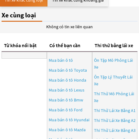
Tin xe khác cùng loại
Tin xe khác cùng khoảng giá
Xe cùng loại
Không có tin xe liên quan
Từ khóa nổi bật
Có thể bạn cần
Thi thử bằng lái xe
Mua bán ô tô
Ôn Tập Mô Phỏng Lái
Xe
Mua bán ô tô
Toyota
Ôn Tập Lý Thuyết Lái
Mua bán ô tô
Honda
Xe
Mua bán ô tô
Lexus
Thi Thử Mô Phỏng Lái
Mua bán ô tô
Bmw
Xe
Mua bán ô tô
Ford
Thi Thử Lái Xe Bằng A1
Mua bán ô tô
Hyundai
Thi Thử Lái Xe Bằng A2
Mua bán ô tô
Mazda
Thi Thử Lái Xe Bằng A3