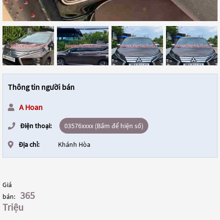
Thông tin người bán
A Hoan
Điện thoại:
03576xxxx (Bấm để hiện số)
Địa chỉ:
Khánh Hòa
Giá
365
bán:
Triệu