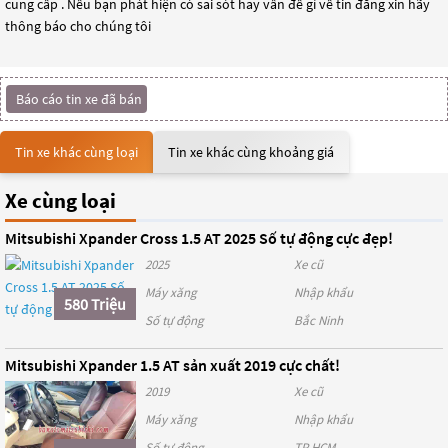
cung cấp . Nếu bạn phát hiện có sai sót hay vấn đề gì về tin đăng xin hãy
thông báo cho chúng tôi
Báo cáo tin xe đã bán
Tin xe khác cùng loại
Tin xe khác cùng khoảng giá
Xe cùng loại
Mitsubishi Xpander Cross 1.5 AT 2025 Số tự động cực đẹp!
2025
Xe cũ
Máy xăng
Nhập khẩu
580 Triệu
Số tự động
Bắc Ninh
Mitsubishi Xpander 1.5 AT sản xuất 2019 cực chất!
2019
Xe cũ
Máy xăng
Nhập khẩu
Số tự động
TP HCM