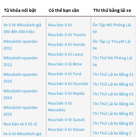
Từ khóa nổi bật
Có thể bạn cần
Thi thử bằng lái xe
Xe ô tô Mitsubishi giá
Mua bán ô tô
Ôn Tập Mô Phỏng Lái
300 đến 400 triệu
Xe
Mua bán ô tô
Toyota
Mitsubishi xpander
Ôn Tập Lý Thuyết Lái
Mua bán ô tô
Honda
2012
Xe
Mua bán ô tô
Lexus
Mitsubishi xpander
Thi Thử Mô Phỏng Lái
Mua bán ô tô
Bmw
2013
Xe
Mua bán ô tô
Ford
Mitsubishi xpander
Thi Thử Lái Xe Bằng A1
2016
Mua bán ô tô
Hyundai
Thi Thử Lái Xe Bằng A2
Mitsubishi xpander
Mua bán ô tô
Mazda
Thi Thử Lái Xe Bằng A3
2014
Mua bán ô tô
Thi Thử Lái Xe Bằng A4
Mitsubishi xpander
Mercedes
Thi Thử Lái Xe Bằng B1
2019
Mua bán ô tô
Suzuki
Thi Thử Lái Xe Bằng B2
Mua bán xe ô tô cũ
Mua bán ô tô
Nissan
Thi Thử Lái Xe Bằng C
Xe ô tô Mitsubishi giá