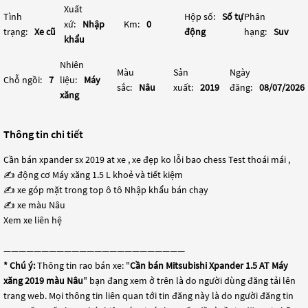
Xuất
Tình
Hộp số:
Số tự
Phân
xứ:
Nhập
Km:
0
trạng:
Xe cũ
động
hạng:
Suv
khẩu
Nhiên
Màu
Sản
Ngày
Chỗ ngồi:
7
liệu:
Máy
sắc:
Nâu
xuất:
2019
đăng:
08/07/2026
xăng
Thông tin chi tiết
Cần bán xpander sx 2019 at xe , xe đẹp ko lỗi bao chess Test thoái mái ,
✍ động cơ Máy xăng 1.5 L khoẻ và tiết kiệm
✍ xe góp mặt trong top ô tô Nhập khẩu bán chạy
✍ xe màu Nâu
Xem xe liên hệ
————————————————————————
* Chú ý:
Thông tin rao bán xe: "
Cần bán Mitsubishi Xpander 1.5 AT Máy
xăng 2019 màu Nâu
" bạn đang xem ở trên là do người dùng đăng tải lên
trang web. Mọi thông tin liên quan tới tin đăng này là do người đăng tin