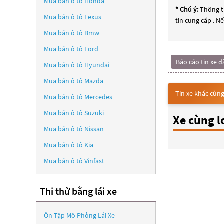
Mua bán ô tô
Honda
* Chú ý:
Thông ti
Mua bán ô tô
Lexus
tin cung cấp . N
Mua bán ô tô
Bmw
Mua bán ô tô
Ford
Báo cáo tin xe đ
Mua bán ô tô
Hyundai
Mua bán ô tô
Mazda
Tin xe khác cùng
Mua bán ô tô
Mercedes
Mua bán ô tô
Suzuki
Xe cùng l
Mua bán ô tô
Nissan
Mua bán ô tô
Kia
Mua bán ô tô
Vinfast
Thi thử bằng lái xe
Ôn Tập Mô Phỏng Lái Xe