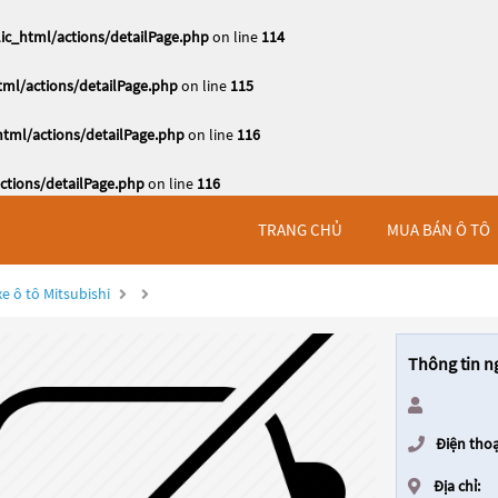
c_html/actions/detailPage.php
on line
114
ml/actions/detailPage.php
on line
115
tml/actions/detailPage.php
on line
116
tions/detailPage.php
on line
116
TRANG CHỦ
MUA BÁN Ô TÔ
e ô tô Mitsubishi
Thông tin n
Điện thoạ
Địa chỉ: