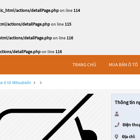
c_html/actions/detailPage.php
on line
114
ml/actions/detailPage.php
on line
115
tml/actions/detailPage.php
on line
116
tions/detailPage.php
on line
116
TRANG CHỦ
MUA BÁN Ô TÔ
e ô tô Mitsubishi
Thông tin n
Điện thoạ
Địa chỉ: