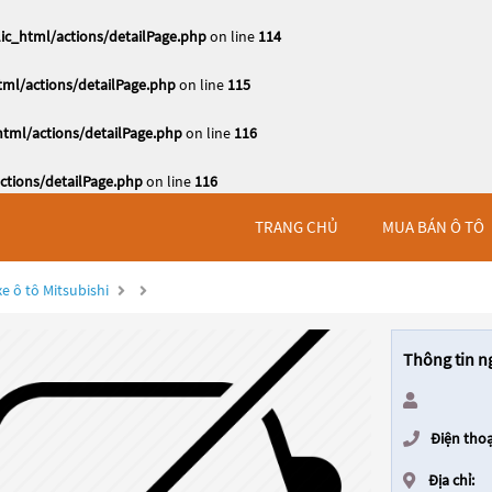
c_html/actions/detailPage.php
on line
114
ml/actions/detailPage.php
on line
115
tml/actions/detailPage.php
on line
116
tions/detailPage.php
on line
116
TRANG CHỦ
MUA BÁN Ô TÔ
e ô tô Mitsubishi
Thông tin n
Điện thoạ
Địa chỉ: