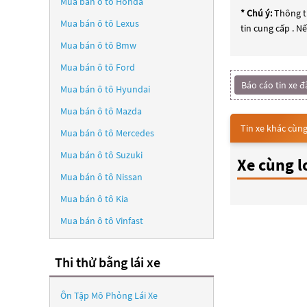
Mua bán ô tô
Honda
* Chú ý:
Thông ti
Mua bán ô tô
Lexus
tin cung cấp . N
Mua bán ô tô
Bmw
Mua bán ô tô
Ford
Báo cáo tin xe đ
Mua bán ô tô
Hyundai
Mua bán ô tô
Mazda
Tin xe khác cùng
Mua bán ô tô
Mercedes
Mua bán ô tô
Suzuki
Xe cùng l
Mua bán ô tô
Nissan
Mua bán ô tô
Kia
Mua bán ô tô
Vinfast
Thi thử bằng lái xe
Ôn Tập Mô Phỏng Lái Xe