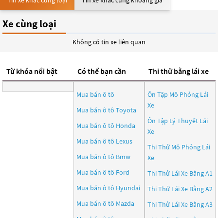
Tin xe khác cùng loại
Tin xe khác cùng khoảng giá
Xe cùng loại
Không có tin xe liên quan
Từ khóa nổi bật
Có thể bạn cần
Thi thử bằng lái xe
Mua bán ô tô
Ôn Tập Mô Phỏng Lái
Xe
Mua bán ô tô
Toyota
Ôn Tập Lý Thuyết Lái
Mua bán ô tô
Honda
Xe
Mua bán ô tô
Lexus
Thi Thử Mô Phỏng Lái
Mua bán ô tô
Bmw
Xe
Mua bán ô tô
Ford
Thi Thử Lái Xe Bằng A1
Mua bán ô tô
Hyundai
Thi Thử Lái Xe Bằng A2
Mua bán ô tô
Mazda
Thi Thử Lái Xe Bằng A3