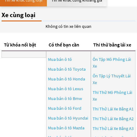
Tin xe khác cùng loại
Tin xe khác cùng khoảng giá
Xe cùng loại
Không có tin xe liên quan
Từ khóa nổi bật
Có thể bạn cần
Thi thử bằng lái xe
Mua bán ô tô
Ôn Tập Mô Phỏng Lái
Xe
Mua bán ô tô
Toyota
Ôn Tập Lý Thuyết Lái
Mua bán ô tô
Honda
Xe
Mua bán ô tô
Lexus
Thi Thử Mô Phỏng Lái
Mua bán ô tô
Bmw
Xe
Mua bán ô tô
Ford
Thi Thử Lái Xe Bằng A1
Mua bán ô tô
Hyundai
Thi Thử Lái Xe Bằng A2
Mua bán ô tô
Mazda
Thi Thử Lái Xe Bằng A3