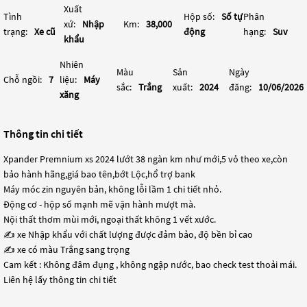
Xuất
Tình
Hộp số:
Số tự
Phân
xứ:
Nhập
Km:
38,000
trạng:
Xe cũ
động
hạng:
Suv
khẩu
Nhiên
Màu
Sản
Ngày
Chỗ ngồi:
7
liệu:
Máy
sắc:
Trắng
xuất:
2024
đăng:
10/06/2026
xăng
Thông tin chi tiết
Xpander Premnium xs 2024 lướt 38 ngàn km như mới,5 vỏ theo xe,còn
bảo hành hãng,giá bao tên,bớt Lộc,hổ trợ bank
Máy móc zin nguyên bản, không lỗi lầm 1 chi tiết nhỏ.
Động cơ - hộp số mạnh mẽ vận hành mượt mà.
Nội thất thơm mùi mới, ngoại thất không 1 vết xước.
✍ xe Nhập khẩu với chất lượng được đảm bảo, độ bền bỉ cao
✍ xe có màu Trắng sang trọng
Cam kết : Không đâm đụng , không ngập nước, bao check test thoải mái.
Liên hệ lấy thông tin chi tiết