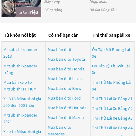
Máy xăng
Nhập khẩu
Số tự động
Bà Rịa Vũng Tàu
575 Triệu
Từ khóa nổi bật
Có thể bạn cần
Thi thử bằng lái xe
Mitsubishi xpander
Mua bán ô tô
Ôn Tập Mô Phỏng Lái
2013
Xe
Mua bán ô tô
Toyota
Mitsubishi xpander
Ôn Tập Lý Thuyết Lái
Mua bán ô tô
Honda
trắng
Xe
Mua bán ô tô
Lexus
Mua bán xe ô tô
Thi Thử Mô Phỏng Lái
Mua bán ô tô
Bmw
Mitsubishi TP HCM
Xe
Mua bán ô tô
Ford
Xe ô tô Mitsubishi giá
Thi Thử Lái Xe Bằng A1
500 đến 600 triệu
Mua bán ô tô
Hyundai
Thi Thử Lái Xe Bằng A2
Mitsubishi xpander
Mua bán ô tô
Mazda
Thi Thử Lái Xe Bằng A3
2021
Mua bán ô tô
Thi Thử Lái Xe Bằng A4
Xe ô tô Mitsubishi giá
Mercedes