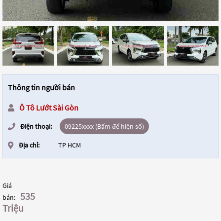
Thông tin người bán
Ô Tô Lướt Sài Gòn
Điện thoại:
09225xxxx (Bấm để hiện số)
Địa chỉ:
TP HCM
Giá
535
bán:
Triệu