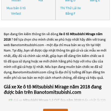
Nissan
Kia
Bằng D
Bằng E
Mua bán ô tô
Thi Thử Lái Xe
Vinfast
Bằng F
Bạn đang tìm kiếm thông tin về dòng
Xe ô tô Mitsubishi Mirage năm
2018
? Để lựa chọn cho mình chiếc xe phù hợp nhất hãy đến với trang
web Banotomitsubishi.com - một địa chỉ mua bán xe uy tín tại Việt
Nam. Tại đây, bạn sẽ được cập nhật thông tin giá cả và các mẫu xe mới
nhất, đầy đủ và chính xác nhất, giúp bạn dễ dàng tìm kiếm chiếc xe ô
tô đã qua sử dụng hoặc xe mới chính hãng phù hợp với nhu cầu của
mình với giá cả hợp lý nhất. Nếu bạn đang muốn bán chiếc xe đã sử
dụng, Banotomitsubishi.com cũng là địa chỉ lý tưởng để bạn đăng tin
miễn phí và rao bán xe một cách nhanh chóng, dễ dàng và hiệu quả.
Giá xe Xe ô tô Mitsubishi Mirage năm 2018 đang
được bán trên Banotomitsubishi.com
Giá xe
Mitsubishi Mirage 1.2 CVT Eco năm 2018
thấp nhất là 220
Triệu