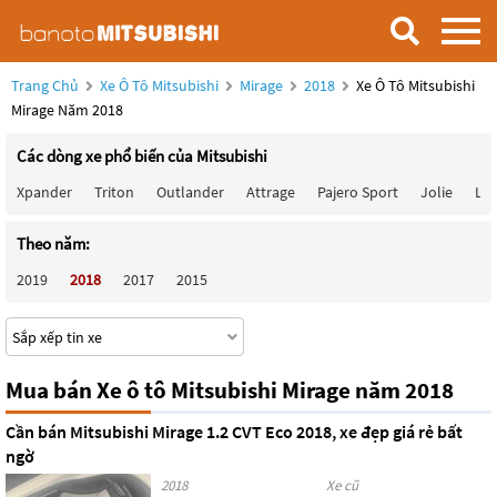
Trang Chủ
Xe Ô Tô Mitsubishi
Mirage
2018
Xe Ô Tô Mitsubishi
Mirage Năm 2018
Các dòng xe phổ biến của Mitsubishi
Xpander
Triton
Outlander
Attrage
Pajero Sport
Jolie
Lan
Theo năm:
2019
2018
2017
2015
Mua bán Xe ô tô Mitsubishi Mirage năm 2018
Cần bán Mitsubishi Mirage 1.2 CVT Eco 2018, xe đẹp giá rẻ bất
ngờ
2018
Xe cũ