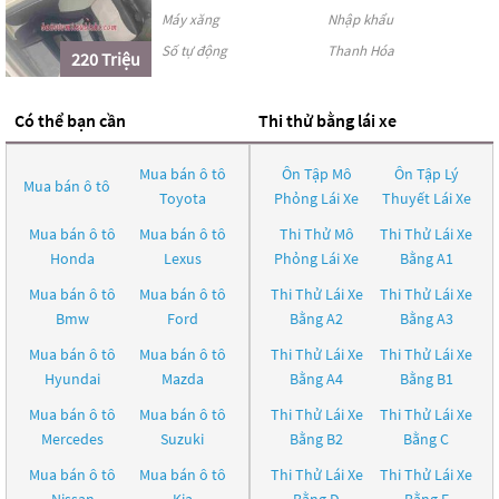
Máy xăng
Nhập khẩu
Số tự động
Thanh Hóa
220 Triệu
Có thể bạn cần
Thi thử bằng lái xe
Mua bán ô tô
Ôn Tập Mô
Ôn Tập Lý
Mua bán ô tô
Toyota
Phỏng Lái Xe
Thuyết Lái Xe
Mua bán ô tô
Mua bán ô tô
Thi Thử Mô
Thi Thử Lái Xe
Honda
Lexus
Phỏng Lái Xe
Bằng A1
Mua bán ô tô
Mua bán ô tô
Thi Thử Lái Xe
Thi Thử Lái Xe
Bmw
Ford
Bằng A2
Bằng A3
Mua bán ô tô
Mua bán ô tô
Thi Thử Lái Xe
Thi Thử Lái Xe
Hyundai
Mazda
Bằng A4
Bằng B1
Mua bán ô tô
Mua bán ô tô
Thi Thử Lái Xe
Thi Thử Lái Xe
Mercedes
Suzuki
Bằng B2
Bằng C
Mua bán ô tô
Mua bán ô tô
Thi Thử Lái Xe
Thi Thử Lái Xe