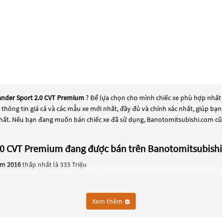
lander Sport 2.0 CVT Premium
? Để lựa chọn cho mình chiếc xe phù hợp nhất
t thông tin giá cả và các mẫu xe mới nhất, đầy đủ và chính xác nhất, giúp bạ
hất. Nếu bạn đang muốn bán chiếc xe đã sử dụng, Banotomitsubishi.com cũng
 2.0 CVT Premium đang được bán trên Banotomitsubish
ăm 2016
thấp nhất là 333 Triệu
m
đang trở thành một lựa chọn phổ biến cho những người đang tìm kiếm chiế
nh sự lựa chọn phổ biến. Các dòng
Xe ô tô Mitsubishi Outlander Sport 2.0 
Xem thêm
hệ tiên tiến. Các dòng
Xe ô tô Mitsubishi Outlander Sport 2.0 CVT Premium
nà
t chiếc xe, hãy khám phá các dòng
Xe ô tô Mitsubishi Outlander Sport 2.0 C