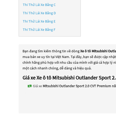
Thi Thử Lái Xe Bằng C
Thi Thử Lái Xe Bằng D
Thi Thử Lái Xe Bằng E
Thi Thử Lái Xe Bằng F
Bạn đang tìm kiếm thông tin về dòng
Xe ô tô Mitsubishi Out
mua bán xe uy tín tại Việt Nam. Tại đây, bạn sẽ được cập nhậ
chính hãng phù hợp với nhu cầu của mình với giá cả hợp lý n
một cách nhanh chóng, dễ dàng và hiệu quả.
Giá xe Xe ô tô Mitsubishi Outlander Sport
Giá xe
Mitsubishi Outlander Sport 2.0 CVT Premium n
Các dòng
Xe ô tô Mitsubishi Outlander Sport 2.0 CVT Premiu
tô Mitsubishi Outlander Sport 2.0 CVT Premium
đang trở thà
cấp, hoặc là các dòng xe mới với thiết kế hiện đại và công ng
chất lượng và hiệu suất tốt nhất. Nếu bạn đang tìm kiếm mộ