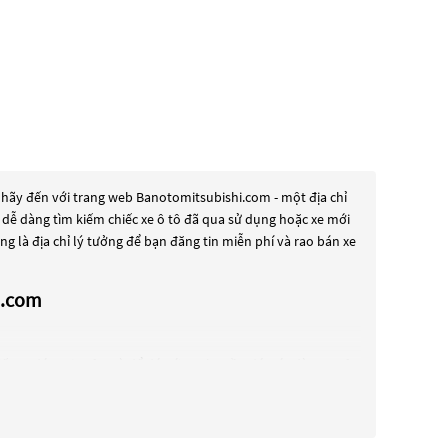
 hãy đến với trang web Banotomitsubishi.com - một địa chỉ
n dễ dàng tìm kiếm chiếc xe ô tô đã qua sử dụng hoặc xe mới
 là địa chỉ lý tưởng để bạn đăng tin miễn phí và rao bán xe
i.com
c xe đáng tin cậy. Và để đáp ứng nhu cầu đó, các dòng
Xe ô
CVT Premium
này có thể là những dòng xe đời cũ đã được nâng
y đều được kiểm tra và bảo dưỡng kỹ lưỡng để đảm bảo
VT Premium
này và chọn cho mình một chiếc xe phù hợp với