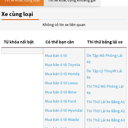
Tin xe khác cùng loại
Tin xe khác cùng khoảng giá
Xe cùng loại
Không có tin xe liên quan
Từ khóa nổi bật
Có thể bạn cần
Thi thử bằng lái xe
Mua bán ô tô
Ôn Tập Mô Phỏng Lái
Xe
Mua bán ô tô
Toyota
Ôn Tập Lý Thuyết Lái
Mua bán ô tô
Honda
Xe
Mua bán ô tô
Lexus
Thi Thử Mô Phỏng Lái
Mua bán ô tô
Bmw
Xe
Mua bán ô tô
Ford
Thi Thử Lái Xe Bằng A1
Mua bán ô tô
Hyundai
Thi Thử Lái Xe Bằng A2
Mua bán ô tô
Mazda
Thi Thử Lái Xe Bằng A3