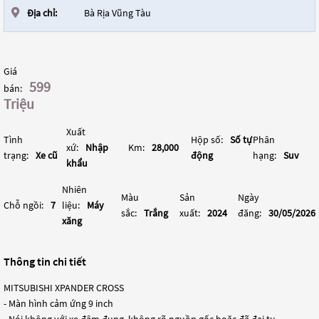
Địa chỉ:
Bà Rịa Vũng Tàu
Giá
599
bán:
Triệu
Xuất
Tình
Hộp số:
Số tự
Phân
xứ:
Nhập
Km:
28,000
trạng:
Xe cũ
động
hạng:
Suv
khẩu
Nhiên
Màu
Sản
Ngày
Chỗ ngồi:
7
liệu:
Máy
sắc:
Trắng
xuất:
2024
đăng:
30/05/2026
xăng
Thông tin chi tiết
MITSUBISHI XPANDER CROSS
- Màn hình cảm ứng 9 inch
- Nói không với xe đâm đụng, không rõ nguồn gốc hoặc đã đại tu