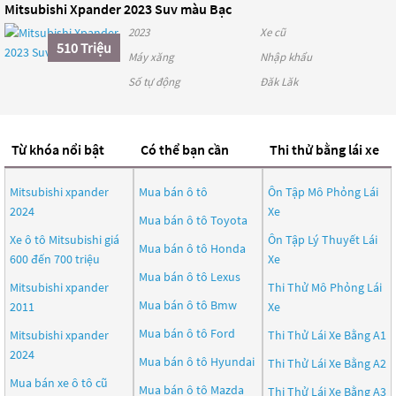
Mitsubishi Xpander 2023 Suv màu Bạc
2023
Xe cũ
510 Triệu
Máy xăng
Nhập khẩu
Số tự động
Đăk Lăk
Từ khóa nổi bật
Có thể bạn cần
Thi thử bằng lái xe
Mitsubishi xpander
Mua bán ô tô
Ôn Tập Mô Phỏng Lái
2024
Xe
Mua bán ô tô
Toyota
Xe ô tô Mitsubishi giá
Ôn Tập Lý Thuyết Lái
Mua bán ô tô
Honda
600 đến 700 triệu
Xe
Mua bán ô tô
Lexus
Mitsubishi xpander
Thi Thử Mô Phỏng Lái
Mua bán ô tô
Bmw
2011
Xe
Mua bán ô tô
Ford
Mitsubishi xpander
Thi Thử Lái Xe Bằng A1
2024
Mua bán ô tô
Hyundai
Thi Thử Lái Xe Bằng A2
Mua bán xe ô tô cũ
Mua bán ô tô
Mazda
Thi Thử Lái Xe Bằng A3